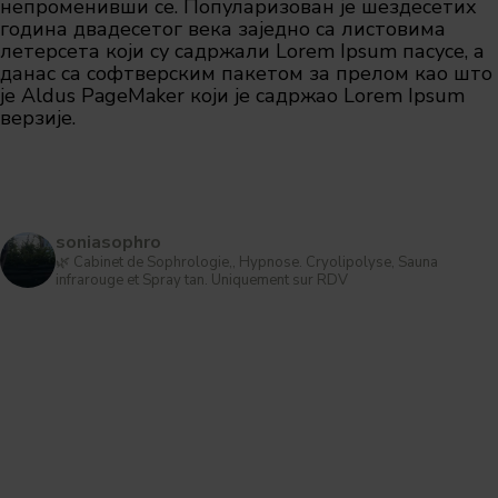
непроменивши се. Популаризован је шездесетих
година двадесетог века заједно са листовима
летерсета који су садржали Lorem Ipsum пасусе, а
данас са софтверским пакетом за прелом као што
је Aldus PageMaker који је садржао Lorem Ipsum
верзије.
soniasophro
🌿 Cabinet de Sophrologie,, Hypnose. Cryolipolyse, Sauna
infrarouge et Spray tan.
Uniquement sur RDV