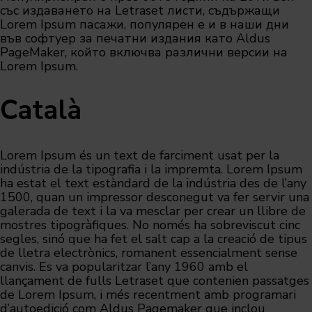
със издаването на Letraset листи, съдържащи
Lorem Ipsum пасажи, популярен е и в наши дни
във софтуер за печатни издания като Aldus
PageMaker, който включва различни версии на
Lorem Ipsum.
Català
Lorem Ipsum és un text de farciment usat per la
indústria de la tipografia i la impremta. Lorem Ipsum
ha estat el text estàndard de la indústria des de l’any
1500, quan un impressor desconegut va fer servir una
galerada de text i la va mesclar per crear un llibre de
mostres tipogràfiques. No només ha sobreviscut cinc
segles, sinó que ha fet el salt cap a la creació de tipus
de lletra electrònics, romanent essencialment sense
canvis. Es va popularitzar l’any 1960 amb el
llançament de fulls Letraset que contenien passatges
de Lorem Ipsum, i més recentment amb programari
d’autoedició com Aldus Pagemaker que inclou