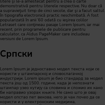
litere şi le-a amestecat pentru a crea o carte
demonstrativă pentru literele respective. Nu doar că
a supravieţuit timp de cinci secole, dar şi a facut saltul
în tipografia electronică practic neschimbată. A fost
popularizată în anii ’60 odată cu ieşirea colilor
Letraset care conţineau pasaje Lorem Ipsum, iar mai
recent, prin programele de publicare pentru
calculator, ca Aldus PageMaker care includeau
versiuni de Lorem Ipsum.
Српски
Lorem Ipsum је једноставно модел текста који се
користи у штампарској и словослагачкој
индустрији. Lorem ipsum је био стандард за модел
текста још од 1500. године, када је непознати
штампар узео кутију са словима и сложио их како
би направио узорак књиге. Не само што је овај
модел опстао пет векова, него је чак почео да се
користи и у електронским медијима,