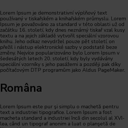
Lorem Ipsum je demonstrativní výplňový text
používaný v tiskařském a knihařském průmyslu. Lorem
Ipsum je považováno za standard v této oblasti už od
začátku 16. století, kdy dnes neznámý tiskař vzal kusy
textu a na jejich základě vytvořil speciální vzorovou
knihu. Jeho odkaz nevydržel pouze pět století, on
přežil i nástup elektronické sazby v podstatě beze
změny. Nejvíce popularizováno bylo Lorem Ipsum v
šedesátých letech 20. století, kdy byly vydávány
speciální vzorníky s jeho pasážemi a později pak díky
počítačovým DTP programům jako Aldus PageMaker.
Româna
Lorem Ipsum este pur şi simplu o machetă pentru
text a industriei tipografice. Lorem Ipsum a fost
macheta standard a industriei încă din secolul al XVI-
lea, când un tipograf anonim a luat o planşetă de