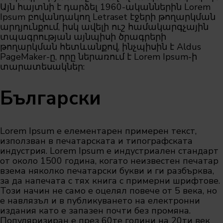
Այն հայտնի է դարձել 1960-ականներին Lorem
Ipsum բովանդակող Letraset էջերի թողարկման
արդյունքում, իսկ ավելի ուշ համակարգչային
տպագրության այնպիսի ծրագրերի
թողարկման հետևանքով, ինչպիսին է Aldus
PageMaker-ը, որը ներառում է Lorem Ipsum-ի
տարատեսակներ:
Български
Lorem Ipsum е елементарен примерен текст,
използван в печатарската и типографската
индустрия. Lorem Ipsum е индустриален стандарт
от около 1500 година, когато неизвестен печатар
взема няколко печатарски букви и ги разбърква,
за да напечата с тях книга с примерни шрифтове.
Този начин не само е оцелял повече от 5 века, но
е навлязъл и в публикуването на електронни
издания като е запазен почти без промяна.
Популяризиран е през 60те години на 20ти век