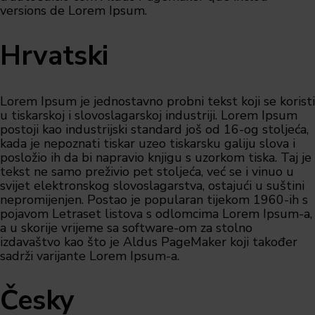
versions de Lorem Ipsum.
Hrvatski
Lorem Ipsum je jednostavno probni tekst koji se koristi
u tiskarskoj i slovoslagarskoj industriji. Lorem Ipsum
postoji kao industrijski standard još od 16-og stoljeća,
kada je nepoznati tiskar uzeo tiskarsku galiju slova i
posložio ih da bi napravio knjigu s uzorkom tiska. Taj je
tekst ne samo preživio pet stoljeća, već se i vinuo u
svijet elektronskog slovoslagarstva, ostajući u suštini
nepromijenjen. Postao je popularan tijekom 1960-ih s
pojavom Letraset listova s odlomcima Lorem Ipsum-a,
a u skorije vrijeme sa software-om za stolno
izdavaštvo kao što je Aldus PageMaker koji također
sadrži varijante Lorem Ipsum-a.
Česky